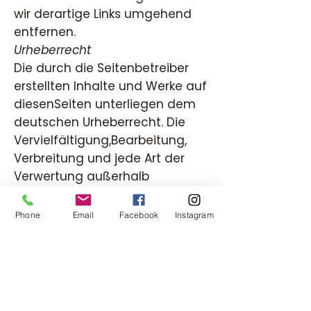
wir derartige Links umgehend
entfernen.
Urheberrecht
Die durch die Seitenbetreiber
erstellten Inhalte und Werke auf
diesenSeiten unterliegen dem
deutschen Urheberrecht. Die
Vervielfältigung,Bearbeitung,
Verbreitung und jede Art der
Verwertung außerhalb
derGrenzen des Urheberrechtes
bedürfen der schriftlichen
Phone
Email
Facebook
Instagram
Zustimmung desjeweiligen
Autors bzw. Erstellers. Downloads
und Kopien dieser Seitesind nur
für den privaten, nicht
kommerziellen Gebrauch